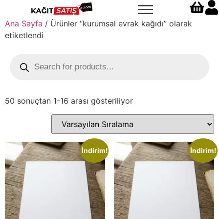
Ana Sayfa
/ Ürünler “kurumsal evrak kağıdı” olarak
etiketlendi
50 sonuçtan 1-16 arası gösteriliyor
İndirim!
İndirim!