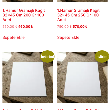
1.Hamur Gramajlı Kağıt
1.Hamur Gramajlı Kağıt
32×45 Cm 200 Gr 100
32×45 Cm 250 Gr 100
Adet
Adet
560,00
₺
460,00
₺
750,00
₺
570,00
₺
Sepete Ekle
Sepete Ekle
İndirim!
İndirim!