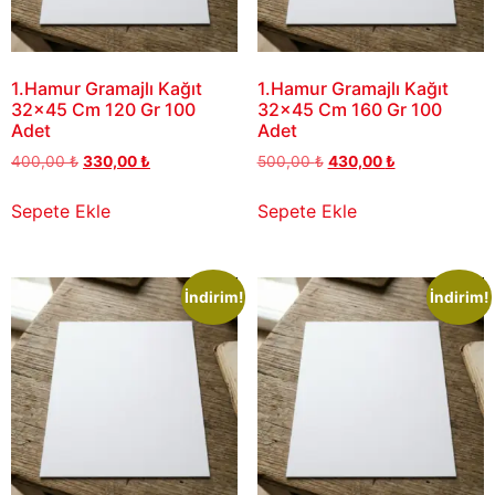
1.Hamur Gramajlı Kağıt
1.Hamur Gramajlı Kağıt
32×45 Cm 120 Gr 100
32×45 Cm 160 Gr 100
Adet
Adet
400,00
₺
330,00
₺
500,00
₺
430,00
₺
Sepete Ekle
Sepete Ekle
İndirim!
İndirim!