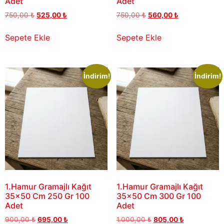
Adet
Adet
750,00
₺
525,00
₺
750,00
₺
560,00
₺
Sepete Ekle
Sepete Ekle
İndirim!
İndirim!
1.Hamur Gramajlı Kağıt
1.Hamur Gramajlı Kağıt
35×50 Cm 250 Gr 100
35×50 Cm 300 Gr 100
Adet
Adet
900,00
₺
695,00
₺
1.000,00
₺
805,00
₺