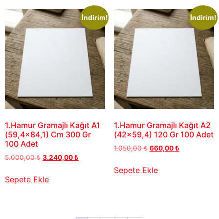
İndirim!
İndirim!
1.Hamur Gramajlı Kağıt A1
1.Hamur Gramajlı Kağıt A2
(59,4×84,1) Cm 300 Gr
(42×59,4) 120 Gr 100 Adet
100 Adet
1.050,00
₺
660,00
₺
5.000,00
₺
3.240,00
₺
Sepete Ekle
Sepete Ekle