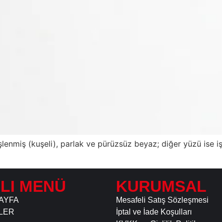
işlenmiş (kuşeli), parlak ve pürüzsüz beyaz; diğer yüzü ise i
ZLI MENÜ
KURUMSAL
AYFA
Mesafeli Satış Sözleşmesi
LER
İptal ve İade Koşulları