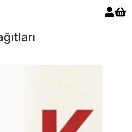
ğıtları