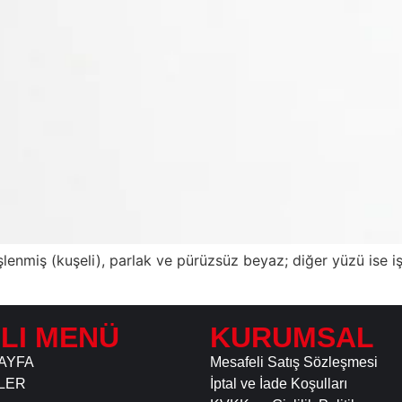
işlenmiş (kuşeli), parlak ve pürüzsüz beyaz; diğer yüzü ise i
ZLI MENÜ
KURUMSAL
AYFA
Mesafeli Satış Sözleşmesi
LER
İptal ve İade Koşulları