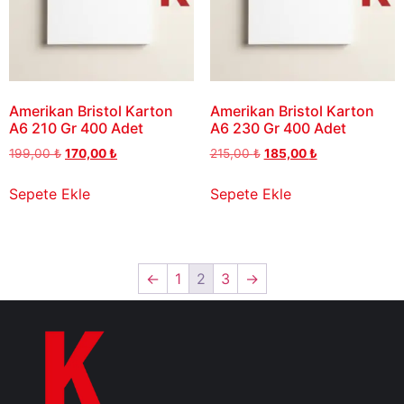
Amerikan Bristol Karton
Amerikan Bristol Karton
A6 210 Gr 400 Adet
A6 230 Gr 400 Adet
199,00
₺
170,00
₺
215,00
₺
185,00
₺
Sepete Ekle
Sepete Ekle
←
1
2
3
→