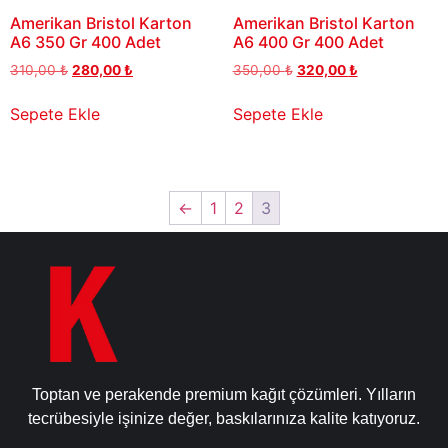
Amerikan Bristol Karton
Amerikan Bristol Karton
A6 350 Gr 400 Adet
A6 400 Gr 400 Adet
310,00
₺
280,00
₺
350,00
₺
320,00
₺
Sepete Ekle
Sepete Ekle
←
1
2
3
Toptan ve perakende premium kağıt çözümleri. Yılların
tecrübesiyle işinize değer, baskılarınıza kalite katıyoruz.