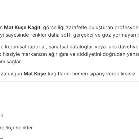
an
Mat Kuşe Kağıt
, görselliği zarafetle buluşturan profesyo
i sayesinde renkler daha soft, gerçekçi ve göz yormayan bi
plar, kurumsal raporlar, sanatsal kataloglar veya lüks daveti
k hissiyle markanızın ağırlığını ve ciddiyetini doğrudan yansı
nı sağlar.
ınıza uygun
Mat Kuşe
kağıtlarını hemen sipariş verebilirsiniz.
ma
rçekçi Renkler