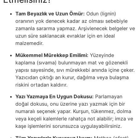
Tam Beyazlık ve Uzun Ömür:
Odun (lignin)
oranının yok denecek kadar az olması sebebiyle
zamanla sararma yapmaz. Arşivlenecek belgeler ve
uzun süre saklanacak evraklar için en ideal
malzemedir.
Mükemmel Mürekkep Emilimi:
Yüzeyinde
kaplama (sıvama) bulunmayan mat ve gözenekli
yapısı sayesinde, sıvı mürekkebi anında içine çeker.
Yazıcıdan çıktığı an kurur, dağılma veya bulaşma
riskini ortadan kaldırır.
Yazı Yazmaya En Uygun Dokusu:
Parlamayan
doğal dokusu, onu üzerine yazı yazmak için bir
numaralı seçenek yapar. Kurşun, tükenmez, dolma
veya keçeli kalemlerle rahatça not alabilir; imza ve
kaşe işlemlerini sorunsuzca uygulayabilirsiniz.
Tüm Yazıcılarla Kusursuz Uyum:
Matbaa (ofset)